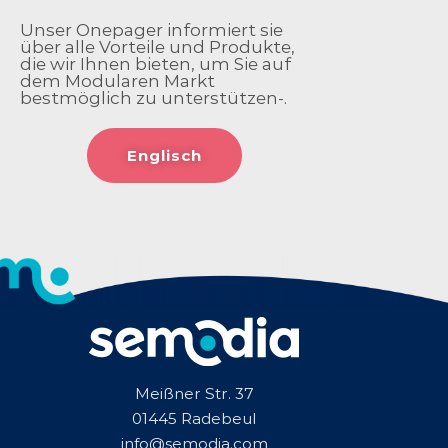
Unser Onepager informiert sie
über alle Vorteile und Produkte,
die wir Ihnen bieten, um Sie auf
dem Modularen Markt
bestmöglich zu unterstützen-.
Englisch
Meißner Str. 37
01445 Radebeul
info@semodia.com