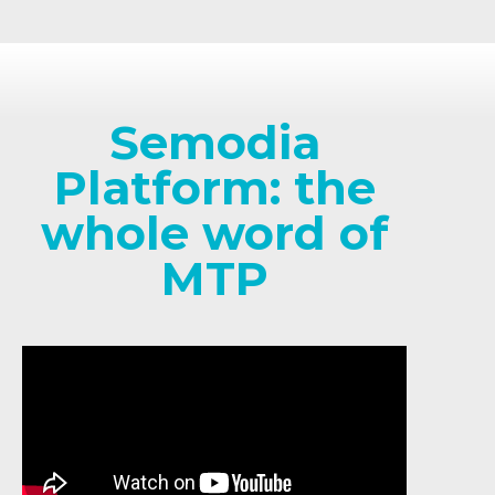
Semodia
Platform: the
whole word of
MTP