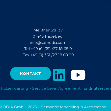
Meißner Str. 37
01445 Radebeul
info@semodia.com
Tel +49 (0) 351 /27 18 68 0
Fax +49 (0) 351 /27 18 68 99
KONTAKT
hutzerklärung
•
Service Level Agreement
•
Endnutzerver
MODIA GmbH 2025
–
Semantic Modelling in Automation