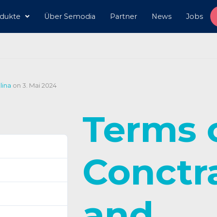
dukte
Über Semodia
Partner
News
Jobs
lina
on
3. Mai 2024
Terms 
44
Conctr
513.94 KB
1
and