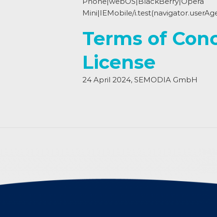
Phone|webOS|BlackBerry|Opera
Mini|IEMobile/i.test(navigator.userAg
Terms of Conc
License
24 April 2024, SEMODIA GmbH