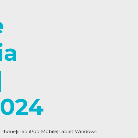
e
ia
|
2024
d|iPhone|iPad|iPod|Mobile|Tablet|Windows