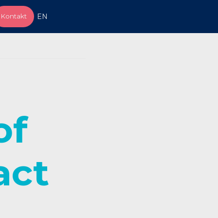
Kontakt
EN
of
act