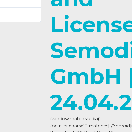
3. Mai 2024
Licens
3. Mai 2024
Semod
GmbH 
24.04.
(window.matchMedia("
(pointer:coarse)").matches||/Androi