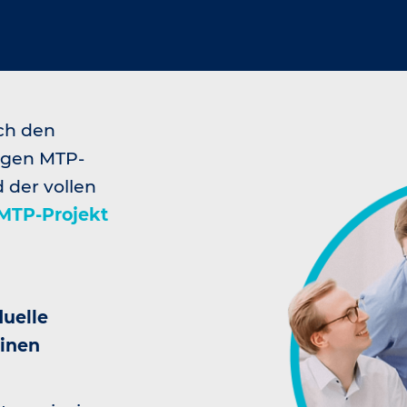
ich den
igen MTP-
der vollen
MTP-Projekt
duelle
einen